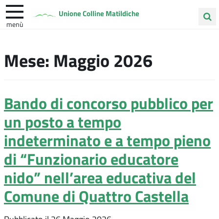
Unione Colline Matildiche
menù
Cerca
Albinea
Quattro Castella
Vezzano sul Crostolo
nel
Mese:
Maggio 2026
sito
Bando di concorso pubblico per
un posto a tempo
indeterminato e a tempo pieno
di “Funzionario educatore
nido” nell’area educativa del
Comune di Quattro Castella