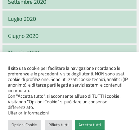
Settembre 2020
Luglio 2020
Giugno 2020
Maggio 2020
Il sito usa cookie per facilitare la navigazione ricordando le
Aprile 2020
preferenze e le precedenti visite degli utenti. NON sono usati
cookie di profilazione. Sono utilizzati cookie tecnici, analitici (IP
anonimo), e di terze parti legati a servizi esterni e contenuti
Marzo 2020
incorporati.
Con "Accetta tutto", si acconsente all'uso di TUTTI i cookie.
Visitando "Opzioni Cookie" si può dare un consenso
Febbraio 2020
differenziato.
Ulteriori informazioni
Gennaio 2020
Opzioni Cookie
Rifiuta tutti
Accetta tutti
Dicembre 2019