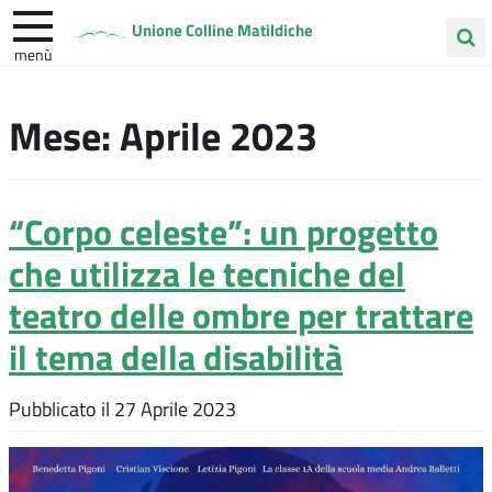
Unione Colline Matildiche
menù
Cerca
Albinea
Quattro Castella
Vezzano sul Crostolo
nel
Mese:
Aprile 2023
sito
“Corpo celeste”: un progetto
che utilizza le tecniche del
teatro delle ombre per trattare
il tema della disabilità
Pubblicato il
27 Aprile 2023