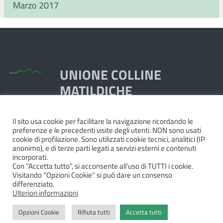
Marzo 2017
UNIONE COLLINE
MATILDICHE
Il sito usa cookie per facilitare la navigazione ricordando le
Piazza Dante, 1,
preferenze e le precedenti visite degli utenti. NON sono usati
42020 Quattro Castella RE
cookie di profilazione. Sono utilizzati cookie tecnici, analitici (IP
anonimo), e di terze parti legati a servizi esterni e contenuti
Tel. 0522.249211 - Fax 0522.249298
incorporati.
Pec:
unione@pec.collinematildiche.it
Con "Accetta tutto", si acconsente all'uso di TUTTI i cookie.
Visitando "Opzioni Cookie" si può dare un consenso
P.IVA/cod.fisc. 02358290357
differenziato.
Ulteriori informazioni
Opzioni Cookie
Rifiuta tutti
Accetta tutti
Privacy
|
Dichiarazione di accessibilità e feedback