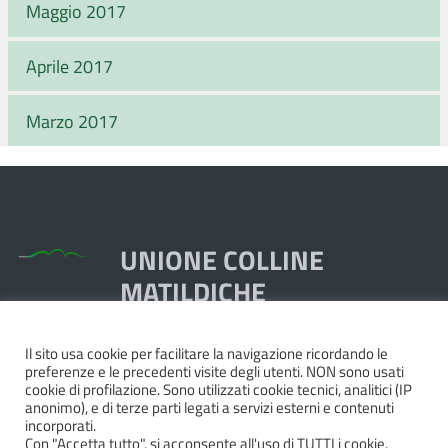
Maggio 2017
Aprile 2017
Marzo 2017
UNIONE COLLINE
MATILDICHE
Il sito usa cookie per facilitare la navigazione ricordando le
Piazza Dante, 1,
preferenze e le precedenti visite degli utenti. NON sono usati
42020 Quattro Castella RE
cookie di profilazione. Sono utilizzati cookie tecnici, analitici (IP
anonimo), e di terze parti legati a servizi esterni e contenuti
Tel. 0522.249211 - Fax 0522.249298
incorporati.
Pec:
unione@pec.collinematildiche.it
Con "Accetta tutto", si acconsente all'uso di TUTTI i cookie.