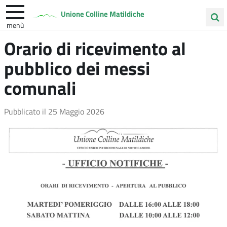
Unione Colline Matildiche
menù
Cerca
Orario di ricevimento al
Albinea
Quattro Castella
Vezzano sul Crostolo
nel
pubblico dei messi
sito
comunali
Pubblicato il
25 Maggio 2026