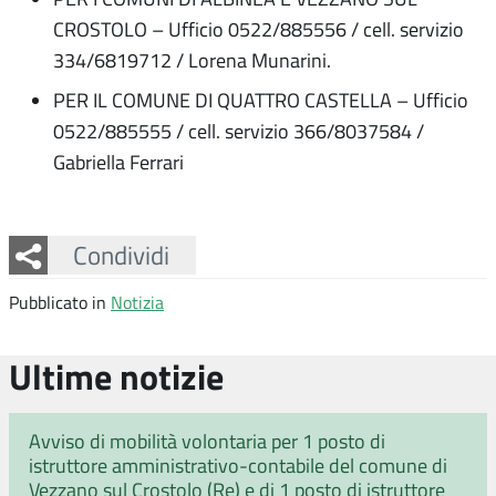
CROSTOLO – Ufficio 0522/885556 / cell. servizio
334/6819712 / Lorena Munarini.
PER IL COMUNE DI QUATTRO CASTELLA – Ufficio
0522/885555 / cell. servizio 366/8037584 /
Gabriella Ferrari
Facebook
Twitter
Whatsapp
Condividi
Pubblicato in
Notizia
Ultime notizie
Avviso di mobilità volontaria per 1 posto di
istruttore amministrativo-contabile del comune di
Vezzano sul Crostolo (Re) e di 1 posto di istruttore