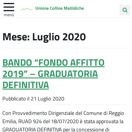
Unione Colline Matildiche
menù
Cerca
Albinea
Quattro Castella
Vezzano sul Crostolo
nel
Mese:
Luglio 2020
sito
BANDO “FONDO AFFITTO
2019” – GRADUATORIA
DEFINITIVA
Pubblicato il
21 Luglio 2020
Con Provvedimento Dirigenziale del Comune di Reggio
Emilia, RUAD 924 del 18/07/2020 è stata approvata la
GRADUATORIA DEFINITIVA per la concessione di