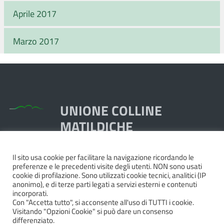
Aprile 2017
Marzo 2017
UNIONE COLLINE
MATILDICHE
Il sito usa cookie per facilitare la navigazione ricordando le
Piazza Dante, 1,
preferenze e le precedenti visite degli utenti. NON sono usati
42020 Quattro Castella RE
cookie di profilazione. Sono utilizzati cookie tecnici, analitici (IP
anonimo), e di terze parti legati a servizi esterni e contenuti
Tel. 0522.249211 - Fax 0522.249298
incorporati.
Pec:
unione@pec.collinematildiche.it
Con "Accetta tutto", si acconsente all'uso di TUTTI i cookie.
Visitando "Opzioni Cookie" si può dare un consenso
P.IVA/cod.fisc. 02358290357
differenziato.