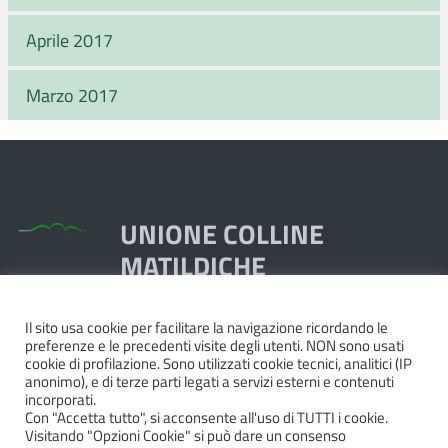
Aprile 2017
Marzo 2017
UNIONE COLLINE
MATILDICHE
Il sito usa cookie per facilitare la navigazione ricordando le
Piazza Dante, 1,
preferenze e le precedenti visite degli utenti. NON sono usati
42020 Quattro Castella RE
cookie di profilazione. Sono utilizzati cookie tecnici, analitici (IP
anonimo), e di terze parti legati a servizi esterni e contenuti
Tel. 0522.249211 - Fax 0522.249298
incorporati.
Pec:
unione@pec.collinematildiche.it
Con "Accetta tutto", si acconsente all'uso di TUTTI i cookie.
Visitando "Opzioni Cookie" si può dare un consenso
P.IVA/cod.fisc. 02358290357