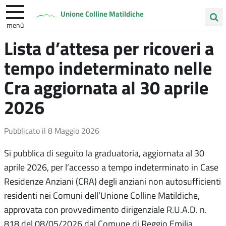
Unione Colline Matildiche
menù
Cerca
Lista d’attesa per ricoveri a
Albinea
Quattro Castella
Vezzano sul Crostolo
nel
tempo indeterminato nelle
sito
Cra aggiornata al 30 aprile
2026
Pubblicato il
8 Maggio 2026
Si pubblica di seguito la graduatoria, aggiornata al 30
aprile 2026, per l’accesso a tempo indeterminato in Case
Residenze Anziani (CRA) degli anziani non autosufficienti
residenti nei Comuni dell’Unione Colline Matildiche,
approvata con provvedimento dirigenziale R.U.A.D. n.
818 del 08/05/2026 dal Comune di Reggio Emilia.