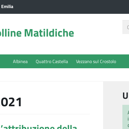
 Emilia
Ce
lline Matildiche
nel
sit
Albinea
Quattro Castella
Vezzano sul Crostolo
U
2021
l’attribuzione della