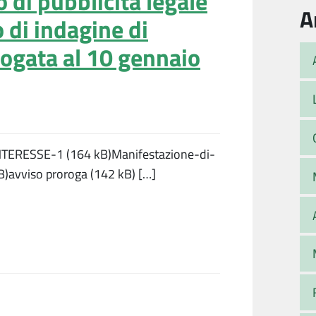
 di pubblicità legale
A
o di indagine di
ogata al 10 gennaio
TERESSE-1 (164 kB)Manifestazione-di-
B)avviso proroga (142 kB) […]