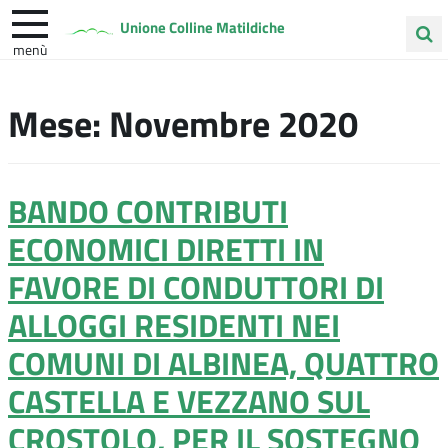
Unione Colline Matildiche
menù
Cerca
Albinea
Quattro Castella
Vezzano sul Crostolo
nel
Mese:
Novembre 2020
sito
BANDO CONTRIBUTI
ECONOMICI DIRETTI IN
FAVORE DI CONDUTTORI DI
ALLOGGI RESIDENTI NEI
COMUNI DI ALBINEA, QUATTRO
CASTELLA E VEZZANO SUL
CROSTOLO, PER IL SOSTEGNO