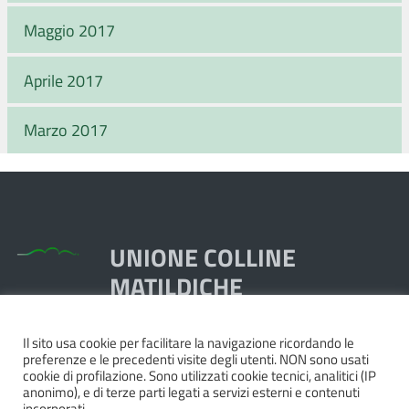
Maggio 2017
Aprile 2017
Marzo 2017
UNIONE COLLINE
MATILDICHE
Il sito usa cookie per facilitare la navigazione ricordando le
Piazza Dante, 1,
preferenze e le precedenti visite degli utenti. NON sono usati
42020 Quattro Castella RE
cookie di profilazione. Sono utilizzati cookie tecnici, analitici (IP
anonimo), e di terze parti legati a servizi esterni e contenuti
Tel. 0522.249211 - Fax 0522.249298
incorporati.