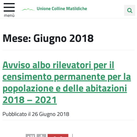
Unione Colline Matildiche
menù
Cerca
Albinea
Quattro Castella
Vezzano sul Crostolo
nel
Mese:
Giugno 2018
sito
Avviso albo rilevatori per il
censimento permanente per la
popolazione e delle abitazioni
2018 – 2021
Pubblicato il
26 Giugno 2018