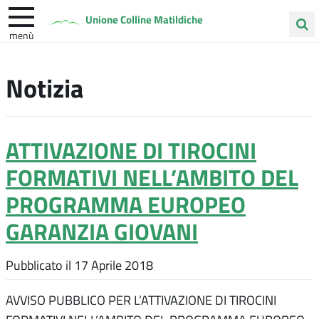
Unione Colline Matildiche
menù
Cerca
Albinea
Quattro Castella
Vezzano sul Crostolo
nel
Notizia
sito
ATTIVAZIONE DI TIROCINI
FORMATIVI NELL’AMBITO DEL
PROGRAMMA EUROPEO
GARANZIA GIOVANI
Pubblicato il
17 Aprile 2018
AVVISO PUBBLICO PER L’ATTIVAZIONE DI TIROCINI