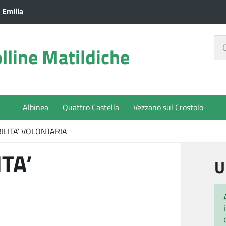
 Emilia
Ce
lline Matildiche
nel
sit
Albinea
Quattro Castella
Vezzano sul Crostolo
ILITA’ VOLONTARIA
TA’
U