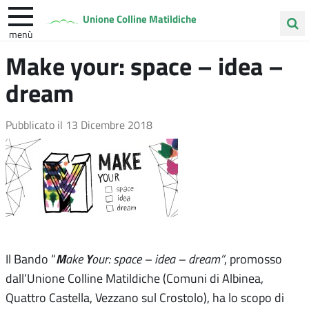
Unione Colline Matildiche
menù
Cerca
Make your: space – idea –
Albinea
Quattro Castella
Vezzano sul Crostolo
nel
dream
sito
Pubblicato il
13 Dicembre 2018
M
Y
Il Bando “
ake
our: space – idea – dream”
, promosso
dall’Unione Colline Matildiche (Comuni di Albinea,
Quattro Castella, Vezzano sul Crostolo), ha lo scopo di