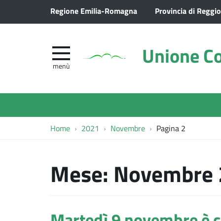
Regione Emilia-Romagna
Provincia di Reggio
Unione Co
menù
Home
2021
Novembre
Pagina 2
Mese:
Novembre 
Martedì 9 novembre è co