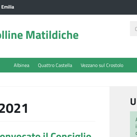
 Emilia
Ce
lline Matildiche
nel
sit
Albinea
Quattro Castella
Vezzano sul Crostolo
U
2021
nvocato il Consiglio