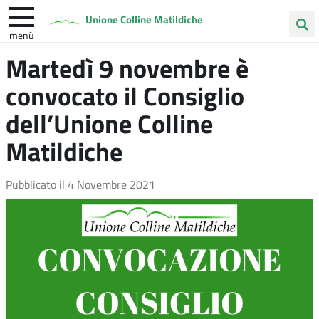
Unione Colline Matildiche
menù
Cerca
Martedì 9 novembre è
Albinea
Quattro Castella
Vezzano sul Crostolo
nel
convocato il Consiglio
sito
dell’Unione Colline
Matildiche
Pubblicato il
4 Novembre 2021