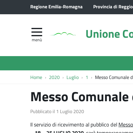
Regione Emilia-Romagna
Provincia di Reggio
Unione Co
menù
Home
2020
Luglio
1
Messo Comunale d
Messo Comunale 
Pubblicato il
1 Luglio 2020
Il servizio di ricevimento al pubblico del
Messo
– 18 – 25 LUGLIO 2020
, sarà temporaneame