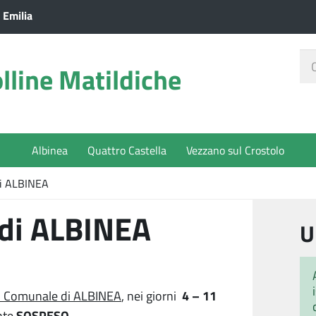
 Emilia
Ce
lline Matildiche
nel
sit
Albinea
Quattro Castella
Vezzano sul Crostolo
i ALBINEA
di ALBINEA
U
4 – 11
 Comunale di ALBINEA
, nei giorni
SOSPESO
nte
.