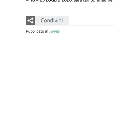
Facebook
Twitter
Whatsapp
Condividi
Pubblicato in
Avvisi