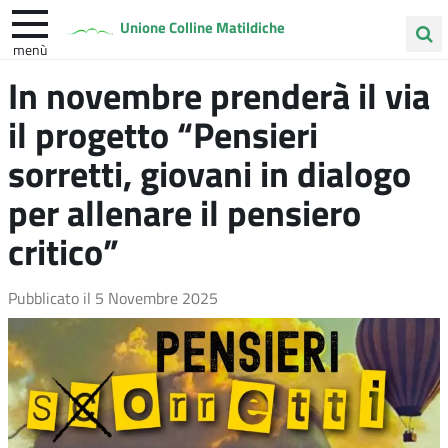
Unione Colline Matildiche
menù
Cerca
In novembre prenderà il via
Albinea
Quattro Castella
Vezzano sul Crostolo
nel
il progetto “Pensieri
sito
sorretti, giovani in dialogo
per allenare il pensiero
critico”
Pubblicato il
5 Novembre 2025