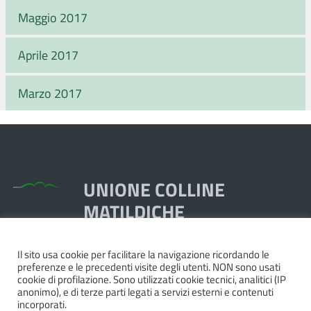
Maggio 2017
Aprile 2017
Marzo 2017
UNIONE COLLINE
MATILDICHE
Il sito usa cookie per facilitare la navigazione ricordando le
Piazza Dante, 1,
preferenze e le precedenti visite degli utenti. NON sono usati
42020 Quattro Castella RE
cookie di profilazione. Sono utilizzati cookie tecnici, analitici (IP
anonimo), e di terze parti legati a servizi esterni e contenuti
Tel. 0522.249211 - Fax 0522.249298
incorporati.