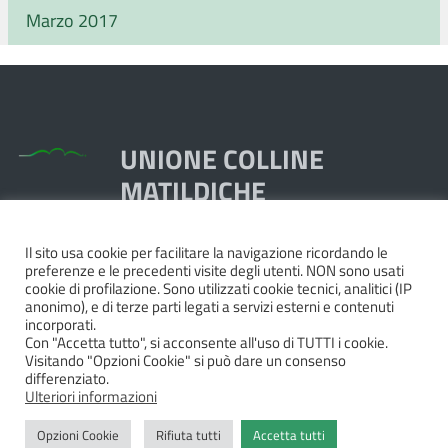
Marzo 2017
UNIONE COLLINE
MATILDICHE
Il sito usa cookie per facilitare la navigazione ricordando le
Piazza Dante, 1,
preferenze e le precedenti visite degli utenti. NON sono usati
42020 Quattro Castella RE
cookie di profilazione. Sono utilizzati cookie tecnici, analitici (IP
anonimo), e di terze parti legati a servizi esterni e contenuti
Tel. 0522.249211 - Fax 0522.249298
incorporati.
Pec:
unione@pec.collinematildiche.it
Con "Accetta tutto", si acconsente all'uso di TUTTI i cookie.
Visitando "Opzioni Cookie" si può dare un consenso
P.IVA/cod.fisc. 02358290357
differenziato.
Ulteriori informazioni
Opzioni Cookie
Rifiuta tutti
Accetta tutti
Privacy
|
Dichiarazione di accessibilità e feedback