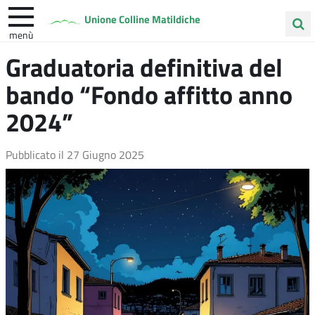
Unione Colline Matildiche
menù
Cerca
Graduatoria definitiva del
Albinea
Quattro Castella
Vezzano sul Crostolo
nel
bando “Fondo affitto anno
sito
2024”
Pubblicato il
27 Giugno 2025