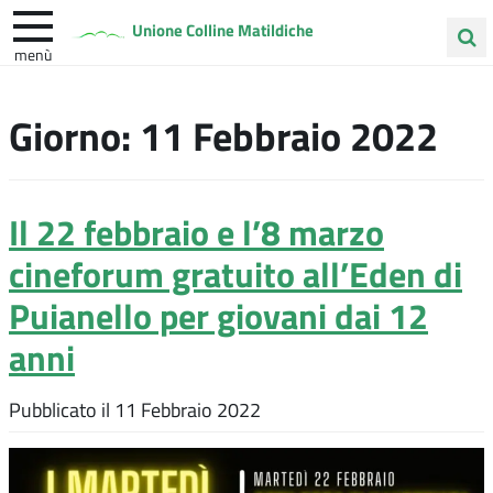
Unione Colline Matildiche
menù
Cerca
Albinea
Quattro Castella
Vezzano sul Crostolo
nel
Giorno:
11 Febbraio 2022
sito
Il 22 febbraio e l’8 marzo
cineforum gratuito all’Eden di
Puianello per giovani dai 12
anni
Pubblicato il
11 Febbraio 2022