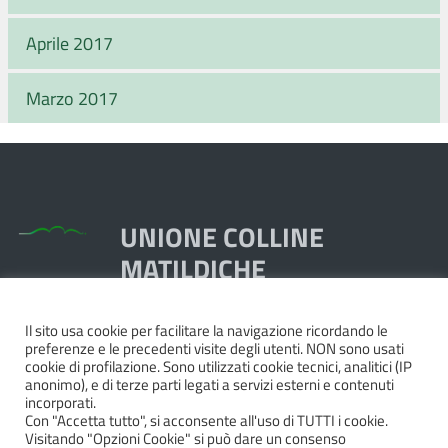
Aprile 2017
Marzo 2017
UNIONE COLLINE
MATILDICHE
Il sito usa cookie per facilitare la navigazione ricordando le
Piazza Dante, 1,
preferenze e le precedenti visite degli utenti. NON sono usati
42020 Quattro Castella RE
cookie di profilazione. Sono utilizzati cookie tecnici, analitici (IP
anonimo), e di terze parti legati a servizi esterni e contenuti
Tel. 0522.249211 - Fax 0522.249298
incorporati.
Pec:
unione@pec.collinematildiche.it
Con "Accetta tutto", si acconsente all'uso di TUTTI i cookie.
Visitando "Opzioni Cookie" si può dare un consenso
P.IVA/cod.fisc. 02358290357