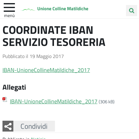
Unione Colline Matildiche
menù
Cerca
COORDINATE IBAN
Albinea
Quattro Castella
Vezzano sul Crostolo
nel
SERVIZIO TESORERIA
sito
Pubblicato il
19 Maggio 2017
IBAN-UnioneCollineMatildiche_2017
Allegati
IBAN-UnioneCollineMatildiche_2017
(306 kB)
Facebook
Twitter
Whatsapp
Condividi