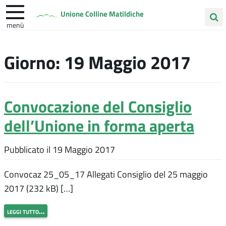
Unione Colline Matildiche
menù
Cerca
Albinea
Quattro Castella
Vezzano sul Crostolo
nel
Giorno:
19 Maggio 2017
sito
Convocazione del Consiglio
dell’Unione in forma aperta
Pubblicato il
19 Maggio 2017
Convocaz 25_05_17 Allegati Consiglio del 25 maggio
2017 (232 kB) […]
leggi tutto…