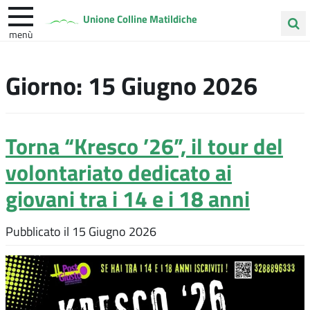
Unione Colline Matildiche
menù
Cerca
Albinea
Quattro Castella
Vezzano sul Crostolo
nel
Giorno:
15 Giugno 2026
sito
Torna “Kresco ’26”, il tour del
volontariato dedicato ai
giovani tra i 14 e i 18 anni
Pubblicato il
15 Giugno 2026