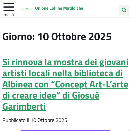
Unione Colline Matildiche
menù
Cerca
Albinea
Quattro Castella
Vezzano sul Crostolo
nel
Giorno:
10 Ottobre 2025
sito
Si rinnova la mostra dei giovani
artisti locali nella biblioteca di
Albinea con “Concept Art-L’arte
di creare idee” di Giosuè
Garimberti
Pubblicato il
10 Ottobre 2025