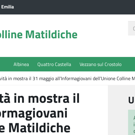
 Emilia
Ce
lline Matildiche
nel
sit
Albinea
Quattro Castella
Vezzano sul Crostolo
vità in mostra il 31 maggio all’Informagiovani dell’Unione Colline 
tà in mostra il
U
formagiovani
ne Matildiche