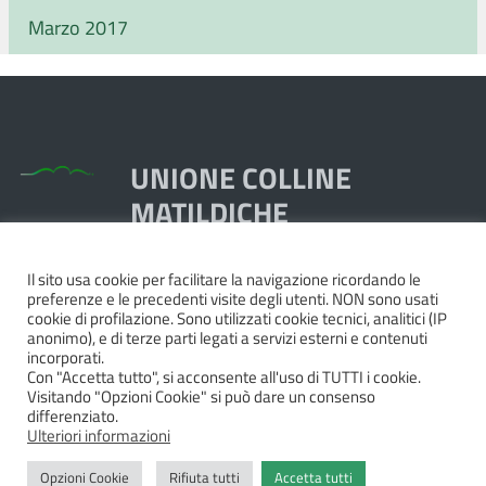
Marzo 2017
UNIONE COLLINE
MATILDICHE
Il sito usa cookie per facilitare la navigazione ricordando le
Piazza Dante, 1,
preferenze e le precedenti visite degli utenti. NON sono usati
42020 Quattro Castella RE
cookie di profilazione. Sono utilizzati cookie tecnici, analitici (IP
anonimo), e di terze parti legati a servizi esterni e contenuti
Tel. 0522.249211 - Fax 0522.249298
incorporati.
Pec:
unione@pec.collinematildiche.it
Con "Accetta tutto", si acconsente all'uso di TUTTI i cookie.
Visitando "Opzioni Cookie" si può dare un consenso
P.IVA/cod.fisc. 02358290357
differenziato.
Ulteriori informazioni
Opzioni Cookie
Rifiuta tutti
Accetta tutti