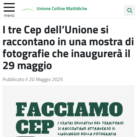
Unione Colline Matildiche
menù
Cerca
I tre Cep dell’Unione si
Albinea
Quattro Castella
Vezzano sul Crostolo
nel
raccontano in una mostra di
sito
fotografie che inaugurerà il
29 maggio
Pubblicato il
20 Maggio 2025