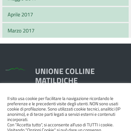
Aprile 2017
Marzo 2017
UNIONE COLLINE
MATILDICHE
Il sito usa cookie per facilitare la navigazione ricordando le
Piazza Dante, 1,
preferenze e le precedenti visite degli utenti. NON sono usati
42020 Quattro Castella RE
cookie di profilazione. Sono utilizzati cookie tecnici, analitici (IP
anonimo), e di terze parti legati a servizi esterni e contenuti
Tel. 0522.249211 - Fax 0522.249298
incorporati.
Pec:
unione@pec.collinematildiche.it
Con "Accetta tutto", si acconsente all'uso di TUTTI i cookie.
Visitando "Opzioni Cookie" si può dare un consenso