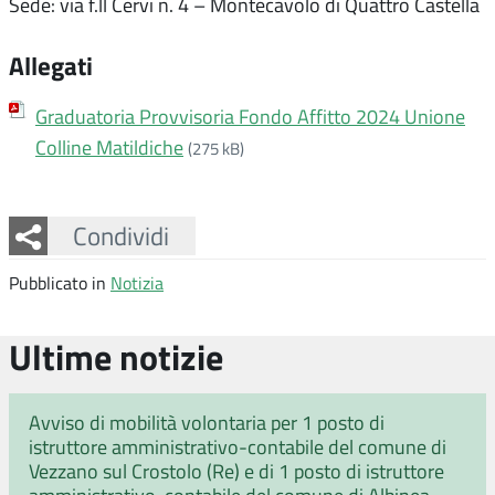
Sede: via f.ll Cervi n. 4 – Montecavolo di Quattro Castella
Allegati
Graduatoria Provvisoria Fondo Affitto 2024 Unione
Colline Matildiche
(275 kB)
Facebook
Twitter
Whatsapp
Condividi
Pubblicato in
Notizia
Ultime notizie
Avviso di mobilità volontaria per 1 posto di
istruttore amministrativo-contabile del comune di
Vezzano sul Crostolo (Re) e di 1 posto di istruttore
amministrativo-contabile del comune di Albinea