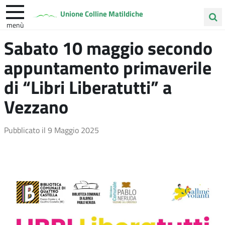
Unione Colline Matildiche
menù
Cerca
Sabato 10 maggio secondo
Albinea
Quattro Castella
Vezzano sul Crostolo
nel
appuntamento primaverile
sito
di “Libri Liberatutti” a
Vezzano
Pubblicato il
9 Maggio 2025