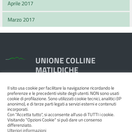
Aprile 2017
Marzo 2017
UNIONE COLLINE
MATILDICHE
Il sito usa cookie per facilitare la navigazione ricordando le
Piazza Dante, 1,
preferenze e le precedenti visite degli utenti. NON sono usati
42020 Quattro Castella RE
cookie di profilazione. Sono utilizzati cookie tecnici, analitici (IP
anonimo), e di terze parti legati a servizi esterni e contenuti
Tel. 0522.249211 - Fax 0522.249298
incorporati.
Pec:
unione@pec.collinematildiche.it
Con "Accetta tutto", si acconsente all'uso di TUTTI i cookie.
Visitando "Opzioni Cookie" si può dare un consenso
P.IVA/cod.fisc. 02358290357
differenziato.
Ulteriori informazioni