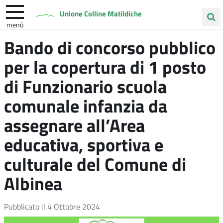
Unione Colline Matildiche
menù
Cerca
Bando di concorso pubblico
Albinea
Quattro Castella
Vezzano sul Crostolo
nel
per la copertura di 1 posto
sito
di Funzionario scuola
comunale infanzia da
assegnare all’Area
educativa, sportiva e
culturale del Comune di
Albinea
Pubblicato il
4 Ottobre 2024