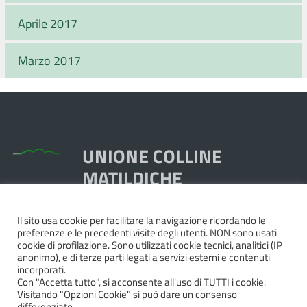
Aprile 2017
Marzo 2017
UNIONE COLLINE
MATILDICHE
Il sito usa cookie per facilitare la navigazione ricordando le
Piazza Dante, 1,
preferenze e le precedenti visite degli utenti. NON sono usati
42020 Quattro Castella RE
cookie di profilazione. Sono utilizzati cookie tecnici, analitici (IP
anonimo), e di terze parti legati a servizi esterni e contenuti
Tel. 0522.249211 - Fax 0522.249298
incorporati.
Pec:
unione@pec.collinematildiche.it
Con "Accetta tutto", si acconsente all'uso di TUTTI i cookie.
Visitando "Opzioni Cookie" si può dare un consenso
P.IVA/cod.fisc. 02358290357
differenziato.