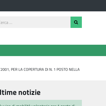
rca
Invia Ricerca
o
5/2001, PER LA COPERTURA DI N. 1 POSTO NELLA
ltime notizie
Avviso di mobilità volontaria per 1 posto di