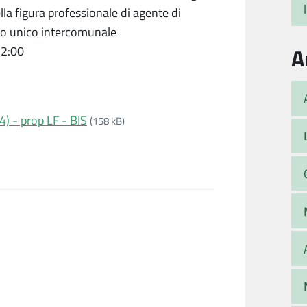
la figura professionale di agente di
orpo unico intercomunale
A
2:00
) - prop LF - BIS
(158 kB)