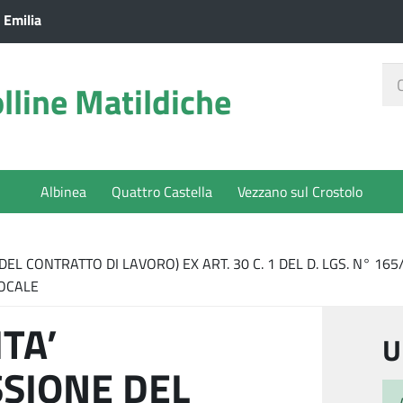
 Emilia
Ce
lline Matildiche
nel
sit
Albinea
Quattro Castella
Vezzano sul Crostolo
DEL CONTRATTO DI LAVORO) EX ART. 30 C. 1 DEL D. LGS. N° 16
LOCALE
TA’
U
SSIONE DEL