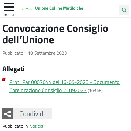
Unione Colline Matildiche
menù
Cerca
Convocazione Consiglio
Albinea
Quattro Castella
Vezzano sul Crostolo
nel
dell’Unione
sito
Pubblicato il
18 Settembre 2023
Allegati
Prot_Par 0007644 del 16-09-2023 - Documento
Convocazione Consiglio 21092023
(108 kB)
Facebook
Twitter
Whatsapp
Condividi
Pubblicato in
Notizia