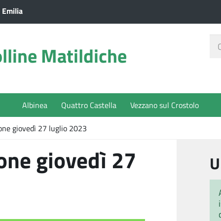
 Emilia
Ce
lline Matildiche
nel
sit
Albinea
Quattro Castella
Vezzano sul Crostolo
ione giovedì 27 luglio 2023
ione giovedì 27
U