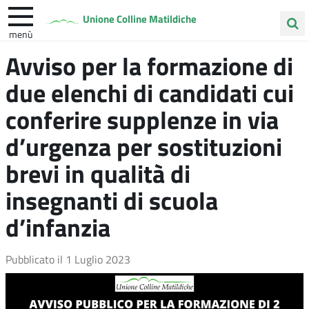
Unione Colline Matildiche
menù
Cerca
Avviso per la formazione di
Albinea
Quattro Castella
Vezzano sul Crostolo
nel
due elenchi di candidati cui
sito
conferire supplenze in via
d’urgenza per sostituzioni
brevi in qualità di
insegnanti di scuola
d’infanzia
Pubblicato il
1 Luglio 2023