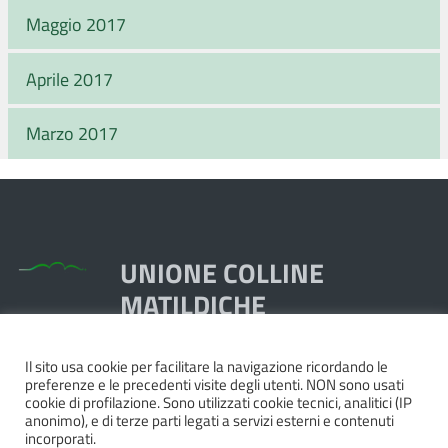
Maggio 2017
Aprile 2017
Marzo 2017
UNIONE COLLINE
MATILDICHE
Il sito usa cookie per facilitare la navigazione ricordando le
Piazza Dante, 1,
preferenze e le precedenti visite degli utenti. NON sono usati
42020 Quattro Castella RE
cookie di profilazione. Sono utilizzati cookie tecnici, analitici (IP
anonimo), e di terze parti legati a servizi esterni e contenuti
Tel. 0522.249211 - Fax 0522.249298
incorporati.