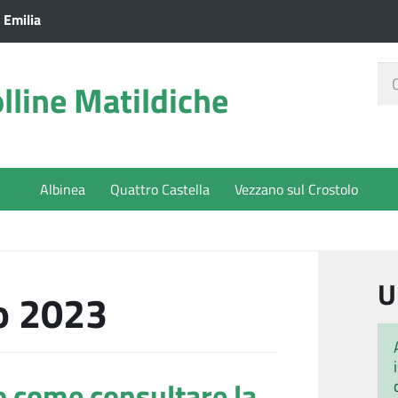
 Emilia
Ce
lline Matildiche
nel
sit
Albinea
Quattro Castella
Vezzano sul Crostolo
U
o 2023
o come consultare la