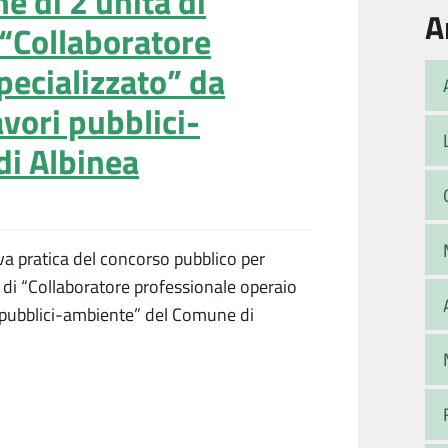
e di 2 unità di
A
 “Collaboratore
pecializzato” da
vori pubblici-
i Albinea
ova pratica del concorso pubblico per
o di “Collaboratore professionale operaio
i pubblici-ambiente” del Comune di