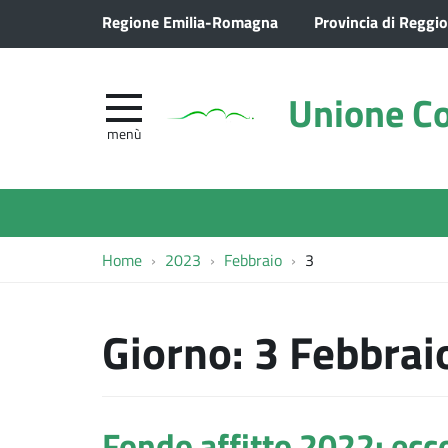
Regione Emilia-Romagna
Provincia di Reggio
Unione Co
menù
Home
2023
Febbraio
3
Giorno:
3 Febbrai
Fondo affitto 2022: ecc