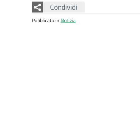
Facebook
Twitter
Whatsapp
Condividi
Pubblicato in
Notizia