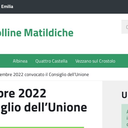
 Emilia
Ce
lline Matildiche
nel
sit
Albinea
Quattro Castella
Vezzano sul Crostolo
cembre 2022 convocato il Consiglio dell’Unione
bre 2022
U
glio dell’Unione