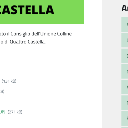
A
to il Consiglio dell’Unione Colline
io di Quattro Castella.
I
(131 kB)
kB)
ONI
(271 kB)