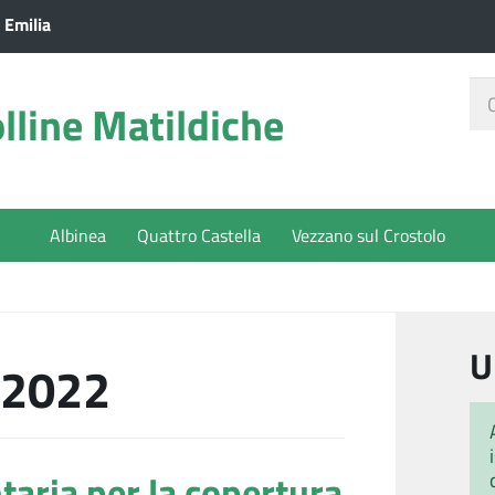
 Emilia
Ce
lline Matildiche
nel
sit
Albinea
Quattro Castella
Vezzano sul Crostolo
U
 2022
taria per la copertura