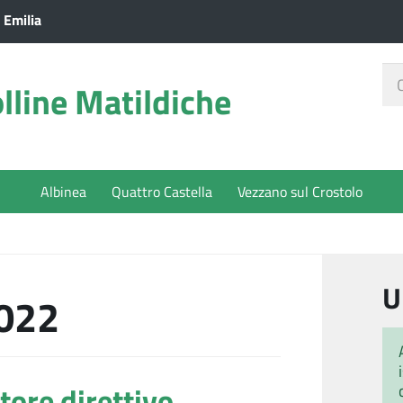
 Emilia
Ce
lline Matildiche
nel
sit
Albinea
Quattro Castella
Vezzano sul Crostolo
U
2022
tore direttivo