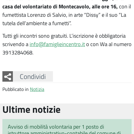
casa del volontariato di Montecavolo, alle ore 16,
con il
fumettista Lorenzo di Salvio, in arte “Dissy” e il suo “La
tutela dell’ambiente a fumetti”.
Tutti gli incontri sono gratuiti. L’iscrizione è obbligatoria
scrivendo a
info@famiglieincentro.it
o con Wa al numero
3913284068.
Facebook
Twitter
Whatsapp
Condividi
Pubblicato in
Notizia
Ultime notizie
Avviso di mobilità volontaria per 1 posto di
istruttore amministrativo-contabile del comune di