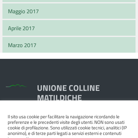
Maggio 2017
Aprile 2017
Marzo 2017
UNIONE COLLINE
MATILDICHE
Il sito usa cookie per facilitare la navigazione ricordando le
Piazza Dante, 1,
preferenze e le precedenti visite degli utenti. NON sono usati
42020 Quattro Castella RE
cookie di profilazione. Sono utilizzati cookie tecnici, analitici (IP
anonimo), e di terze parti legati a servizi esterni e contenuti
Tel. 0522.249211 - Fax 0522.249298