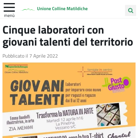
Unione Colline Matildiche
menù
Cerca
Cinque laboratori con
Albinea
Quattro Castella
Vezzano sul Crostolo
nel
giovani talenti del territorio
sito
Pubblicato il
7 Aprile 2022