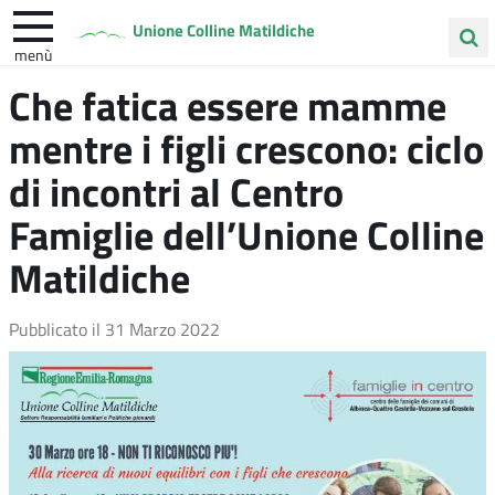
Unione Colline Matildiche
menù
Cerca
Che fatica essere mamme
Albinea
Quattro Castella
Vezzano sul Crostolo
nel
mentre i figli crescono: ciclo
sito
di incontri al Centro
Famiglie dell’Unione Colline
Matildiche
Pubblicato il
31 Marzo 2022