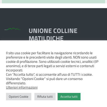
UNIONE COLLINE
MATILDICHE
Il sito usa cookie per facilitare la navigazione ricordando le
Piazza Dante, 1,
preferenze e le precedenti visite degli utenti. NON sono usati
42020 Quattro Castella RE
cookie di profilazione. Sono utilizzati cookie tecnici, analitici (IP
anonimo), e di terze parti legati a servizi esterni e contenuti
Tel. 0522.249211 - Fax 0522.249298
incorporati.
Pec:
unione@pec.collinematildiche.it
Con "Accetta tutto", si acconsente all'uso di TUTTI i cookie.
Visitando "Opzioni Cookie" si può dare un consenso
P.IVA/cod.fisc. 02358290357
differenziato.
Ulteriori informazioni
Opzioni Cookie
Rifiuta tutti
Accetta tutti
Privacy
|
Dichiarazione di accessibilità e feedback