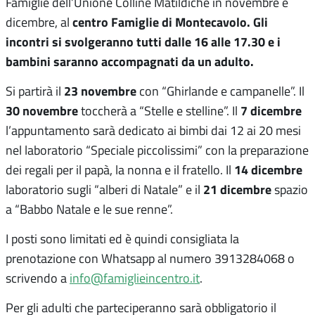
Famiglie dell’Unione Colline Matildiche in novembre e
centro Famiglie di Montecavolo. Gli
dicembre, al
incontri si svolgeranno tutti dalle 16 alle 17.30 e i
bambini saranno accompagnati da un adulto.
23 novembre
Si partirà il
con “Ghirlande e campanelle”. Il
30 novembre
7 dicembre
toccherà a “Stelle e stelline”. Il
l’appuntamento sarà dedicato ai bimbi dai 12 ai 20 mesi
nel laboratorio “Speciale piccolissimi” con la preparazione
14 dicembre
dei regali per il papà, la nonna e il fratello. Il
21 dicembre
laboratorio sugli “alberi di Natale” e il
spazio
a “Babbo Natale e le sue renne”.
I posti sono limitati ed è quindi consigliata la
prenotazione con Whatsapp al numero 3913284068 o
scrivendo a
info@famiglieincentro.it
.
Per gli adulti che parteciperanno sarà obbligatorio il