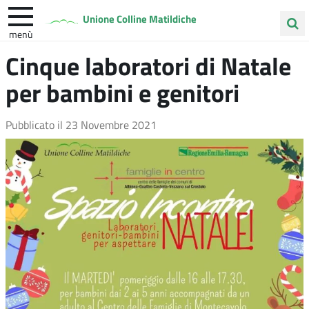
Unione Colline Matildiche
menù
Cerca
Cinque laboratori di Natale
Albinea
Quattro Castella
Vezzano sul Crostolo
nel
per bambini e genitori
sito
Pubblicato il
23 Novembre 2021