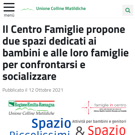
Unione Colline Matildiche
menù
Cerca
Il Centro Famiglie propone
Albinea
Quattro Castella
Vezzano sul Crostolo
nel
due spazi dedicati ai
sito
bambini e alle loro famiglie
per confrontarsi e
socializzare
Pubblicato il
12 Ottobre 2021