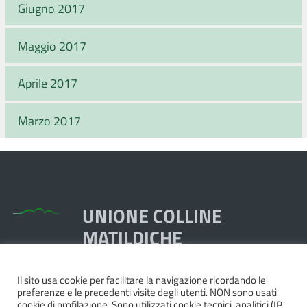
Giugno 2017
Maggio 2017
Aprile 2017
Marzo 2017
UNIONE COLLINE
MATILDICHE
Il sito usa cookie per facilitare la navigazione ricordando le
Piazza Dante, 1,
preferenze e le precedenti visite degli utenti. NON sono usati
42020 Quattro Castella RE
cookie di profilazione. Sono utilizzati cookie tecnici, analitici (IP