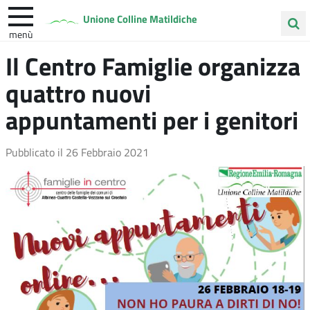
Unione Colline Matildiche
menù
Cerca
Il Centro Famiglie organizza
Albinea
Quattro Castella
Vezzano sul Crostolo
nel
quattro nuovi
sito
appuntamenti per i genitori
Pubblicato il
26 Febbraio 2021