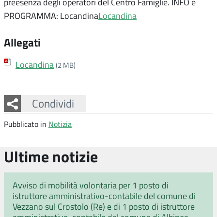
preesenza degli operatori del Centro Famiglie. INFO e
PROGRAMMA: Locandina
Locandina
Allegati
Locandina
(2 MB)
Facebook
Twitter
Whatsapp
Condividi
Pubblicato in
Notizia
Ultime notizie
Avviso di mobilità volontaria per 1 posto di
istruttore amministrativo-contabile del comune di
Vezzano sul Crostolo (Re) e di 1 posto di istruttore
amministrativo-contabile del comune di Albinea