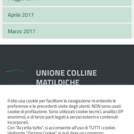
Aprile 2017
Marzo 2017
UNIONE COLLINE
MATILDICHE
Il sito usa cookie per facilitare la navigazione ricordando le
Piazza Dante, 1,
preferenze e le precedenti visite degli utenti. NON sono usati
42020 Quattro Castella RE
cookie di profilazione. Sono utilizzati cookie tecnici, analitici (IP
anonimo), e di terze parti legati a servizi esterni e contenuti
Tel. 0522.249211 - Fax 0522.249298
incorporati.
Pec:
unione@pec.collinematildiche.it
Con "Accetta tutto", si acconsente all'uso di TUTTI i cookie.
Visitando "Opzioni Cookie" si può dare un consenso