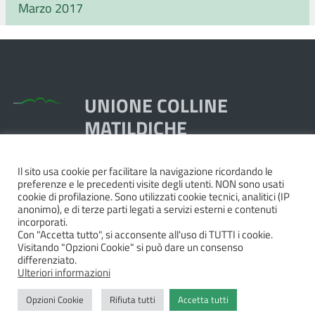
Marzo 2017
UNIONE COLLINE
MATILDICHE
Il sito usa cookie per facilitare la navigazione ricordando le
Piazza Dante, 1,
preferenze e le precedenti visite degli utenti. NON sono usati
42020 Quattro Castella RE
cookie di profilazione. Sono utilizzati cookie tecnici, analitici (IP
anonimo), e di terze parti legati a servizi esterni e contenuti
Tel. 0522.249211 - Fax 0522.249298
incorporati.
Pec:
unione@pec.collinematildiche.it
Con "Accetta tutto", si acconsente all'uso di TUTTI i cookie.
Visitando "Opzioni Cookie" si può dare un consenso
P.IVA/cod.fisc. 02358290357
differenziato.
Ulteriori informazioni
Opzioni Cookie
Rifiuta tutti
Accetta tutti
Privacy
|
Dichiarazione di accessibilità e feedback