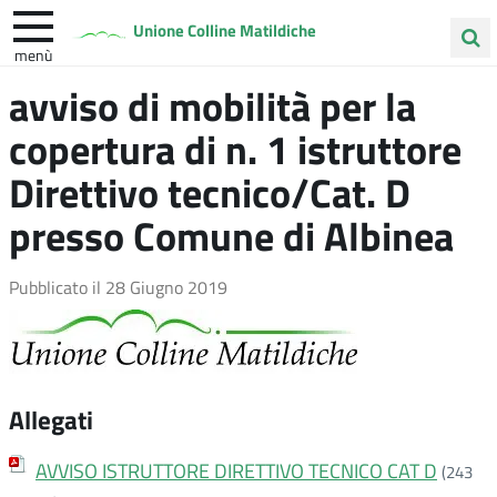
Unione Colline Matildiche
menù
Cerca
avviso di mobilità per la
Albinea
Quattro Castella
Vezzano sul Crostolo
nel
copertura di n. 1 istruttore
sito
Direttivo tecnico/Cat. D
presso Comune di Albinea
Pubblicato il
28 Giugno 2019
Allegati
AVVISO ISTRUTTORE DIRETTIVO TECNICO CAT D
(243