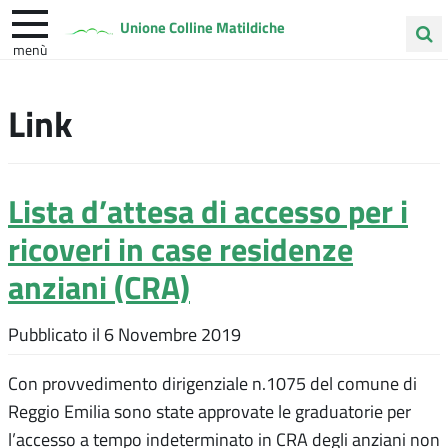
Unione Colline Matildiche
menù
Cerca
Albinea
Quattro Castella
Vezzano sul Crostolo
nel
Link
sito
Lista d’attesa di accesso per i
ricoveri in case residenze
anziani (CRA)
Pubblicato il
6 Novembre 2019
Con provvedimento dirigenziale n.1075 del comune di
Reggio Emilia sono state approvate le graduatorie per
l’accesso a tempo indeterminato in CRA degli anziani non