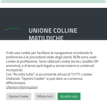
UNIONE COLLINE
MATILDICHE
Il sito usa cookie per facilitare la navigazione ricordando le
Piazza Dante, 1,
preferenze e le precedenti visite degli utenti. NON sono usati
42020 Quattro Castella RE
cookie di profilazione. Sono utilizzati cookie tecnici, analitici (IP
anonimo), e di terze parti legati a servizi esterni e contenuti
Tel. 0522.249211 - Fax 0522.249298
incorporati.
Pec:
unione@pec.collinematildiche.it
Con "Accetta tutto", si acconsente all'uso di TUTTI i cookie.
Visitando "Opzioni Cookie" si può dare un consenso
P.IVA/cod.fisc. 02358290357
differenziato.
Ulteriori informazioni
Opzioni Cookie
Rifiuta tutti
Accetta tutti
Privacy
|
Dichiarazione di accessibilità e feedback