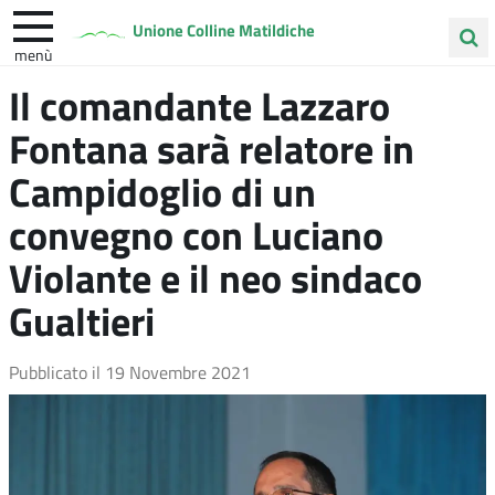
Unione Colline Matildiche
menù
Cerca
Il comandante Lazzaro
Albinea
Quattro Castella
Vezzano sul Crostolo
nel
Fontana sarà relatore in
sito
Campidoglio di un
convegno con Luciano
Violante e il neo sindaco
Gualtieri
Pubblicato il
19 Novembre 2021