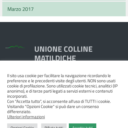
Marzo 2017
UNIONE COLLINE
MATILDICHE
Il sito usa cookie per facilitare la navigazione ricordando le
Piazza Dante, 1,
preferenze e le precedenti visite degli utenti. NON sono usati
42020 Quattro Castella RE
cookie di profilazione. Sono utilizzati cookie tecnici, analitici (IP
anonimo), e di terze parti legati a servizi esterni e contenuti
Tel. 0522.249211 - Fax 0522.249298
incorporati.
Pec:
unione@pec.collinematildiche.it
Con "Accetta tutto", si acconsente all'uso di TUTTI i cookie.
Visitando "Opzioni Cookie" si può dare un consenso
P.IVA/cod.fisc. 02358290357
differenziato.
Ulteriori informazioni
Opzioni Cookie
Rifiuta tutti
Accetta tutti