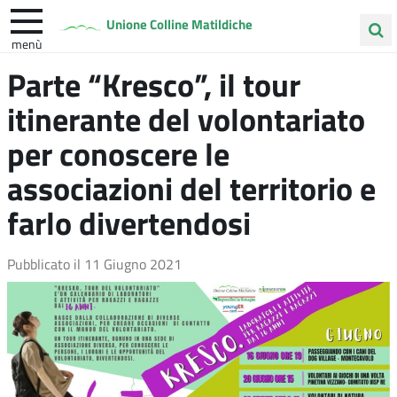
Unione Colline Matildiche
menù
Cerca
Parte “Kresco”, il tour
Albinea
Quattro Castella
Vezzano sul Crostolo
nel
itinerante del volontariato
sito
per conoscere le
associazioni del territorio e
farlo divertendosi
Pubblicato il
11 Giugno 2021