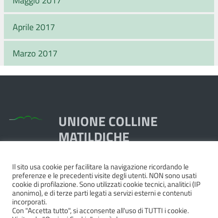
Aprile 2017
Marzo 2017
UNIONE COLLINE
MATILDICHE
Il sito usa cookie per facilitare la navigazione ricordando le
Piazza Dante, 1,
preferenze e le precedenti visite degli utenti. NON sono usati
42020 Quattro Castella RE
cookie di profilazione. Sono utilizzati cookie tecnici, analitici (IP
anonimo), e di terze parti legati a servizi esterni e contenuti
Tel. 0522.249211 - Fax 0522.249298
incorporati.
Pec:
unione@pec.collinematildiche.it
Con "Accetta tutto", si acconsente all'uso di TUTTI i cookie.