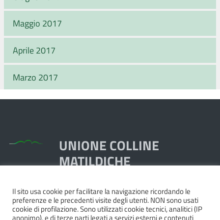
Maggio 2017
Aprile 2017
Marzo 2017
UNIONE COLLINE
MATILDICHE
Il sito usa cookie per facilitare la navigazione ricordando le
Piazza Dante, 1,
preferenze e le precedenti visite degli utenti. NON sono usati
42020 Quattro Castella RE
cookie di profilazione. Sono utilizzati cookie tecnici, analitici (IP
anonimo), e di terze parti legati a servizi esterni e contenuti