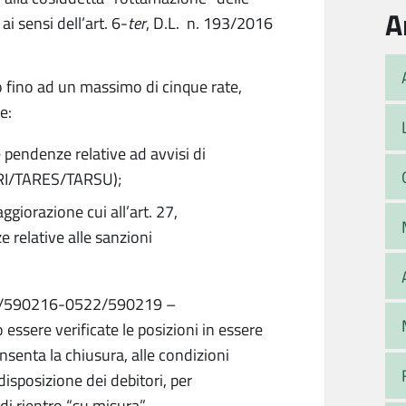
A
i sensi dell’art. 6-
ter
, D.L. n. 193/2016
 fino ad un massimo di cinque rate,
e:
e pendenze relative ad avvisi di
ARI/TARES/TARSU);
ggiorazione cui all’art. 27,
relative alle sanzioni
0522/590216-0522/590219 –
 essere verificate le posizioni in essere
senta la chiusura, alle condizioni
 disposizione dei debitori, per
di rientro “su misura”.