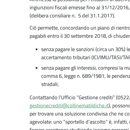
ingiunzioni fiscali emesse fino al 31/12/2016, a
(delibera consiliare n. 5 del 31.1.2017).
Ciò permette, concordando un piano di rientro
pagabili entro il 30 settembre 2018, di chiuder
senza pagare le sanzioni (circa un 30%) l
accertamento tributari (ICI/IMU/TASI/T
senza pagare gli interessi, compresi la ma
comma 6, legge n. 689/1981, le pendenze 
stradali;
Contattando l’Ufficio “Gestione crediti” (
gestionecrediti@collinematildiche.it
), possono
per trovare una soluzione condivisa che ne con
agevolate: uno “sportello d’ascolto” è, infatti,
fornire assistenza studiando insieme percorsi 