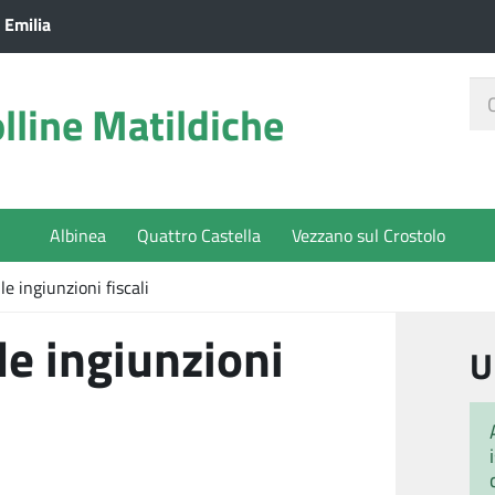
 Emilia
Ce
lline Matildiche
nel
sit
Albinea
Quattro Castella
Vezzano sul Crostolo
e ingiunzioni fiscali
e ingiunzioni
U