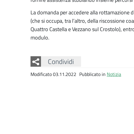
La domanda per accedere alla rottamazione do
(che si occupa, tra l’altro, della riscossione co
Quattro Castella e Vezzano sul Crostolo), entr
modulo.
Facebook
Twitter
Whatsapp
Condividi
Modificato 03.11.2022
Pubblicato in
Notizia