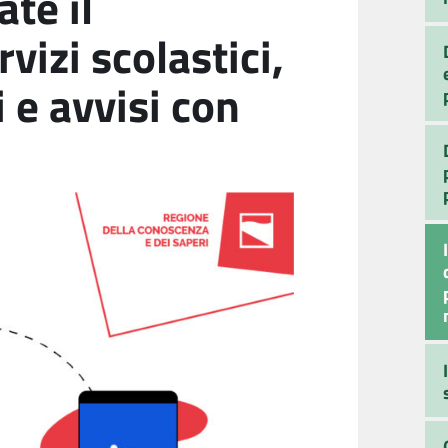
ate il
izi scolastici,
 e avvisi con