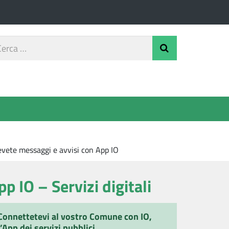
rca
Invia Ricerca
o
icevete messaggi e avvisi con App IO
pp IO – Servizi digitali
Connettetevi al vostro Comune con IO,
l’App dei servizi pubblici