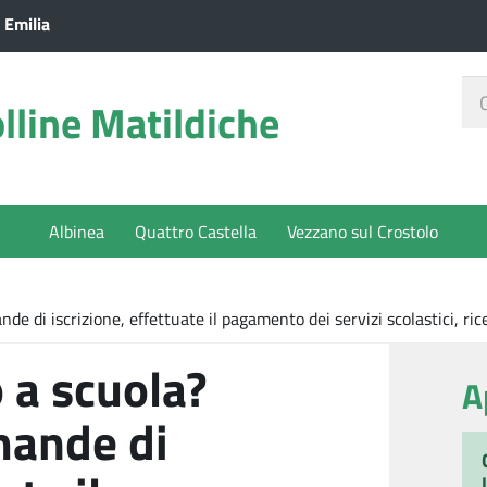
 Emilia
Ce
lline Matildiche
nel
sit
Albinea
Quattro Castella
Vezzano sul Crostolo
ande di iscrizione, effettuate il pagamento dei servizi scolastici, r
o a scuola?
A
mande di