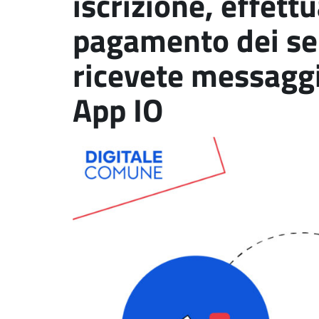
iscrizione, effettu
pagamento dei serv
ricevete messaggi
App IO