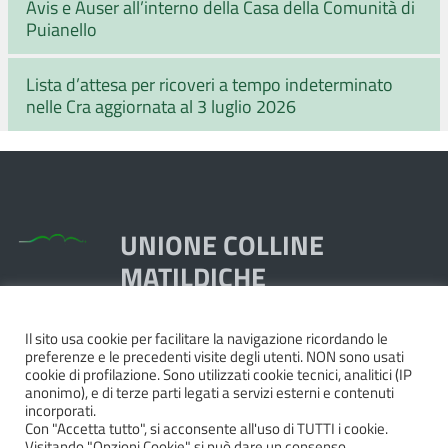
Avis e Auser all’interno della Casa della Comunità di
Puianello
Lista d’attesa per ricoveri a tempo indeterminato
nelle Cra aggiornata al 3 luglio 2026
UNIONE COLLINE
MATILDICHE
Il sito usa cookie per facilitare la navigazione ricordando le
Piazza Dante, 1,
preferenze e le precedenti visite degli utenti. NON sono usati
42020 Quattro Castella RE
cookie di profilazione. Sono utilizzati cookie tecnici, analitici (IP
anonimo), e di terze parti legati a servizi esterni e contenuti
Tel. 0522.249211 - Fax 0522.249298
incorporati.
Pec:
unione@pec.collinematildiche.it
Con "Accetta tutto", si acconsente all'uso di TUTTI i cookie.
Visitando "Opzioni Cookie" si può dare un consenso