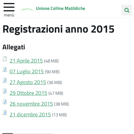
Unione Colline Matildiche
menù
Cerca
Registrazioni anno 2015
Albinea
Quattro Castella
Vezzano sul Crostolo
nel
sito
Allegati
21 Aprile 2015
(48 MB)
07 Luglio 2015
(90 MB)
27 Agosto 2015
(36 MB)
29 Ottobre 2015
(47 MB)
26 novembre 2015
(38 MB)
21 dicembre 2015
(13 MB)